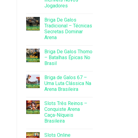
Cashback
–
Jogadores
Estratégias
Para
Nenhum
Maximizar
comentário
Briga De Galos
em
Capital
Primeiro
Tradicional – Técnicas
Depósito
Secretas Dominar
–
Receba
Arena
Ofertas
Incríveis
Nenhum
Novos
comentário
Briga De Galos Thomo
em
Jogadores
Briga
– Batalhas Épicas No
De
Brasil
Galos
Tradicional
Nenhum
–
comentário
Técnicas
Briga de Galos 67 –
em
Secretas
Briga
Uma Luta Clássica Na
Dominar
De
Arena
Arena Brasileira
Galos
Thomo
Nenhum
–
comentário
Batalhas
Slots Três Reinos –
em
Épicas
Briga
Conquiste Arena
No
de
Brasil
Caça-Níqueis
Galos
67
Brasileira
–
Uma
Nenhum
Luta
comentário
Slots Online
em
Clássica