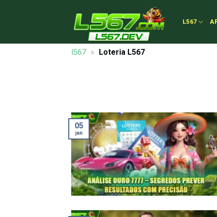
Skip
to
L567
A
content
l567
»
Loteria L567
05
jan