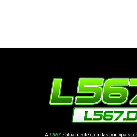
A
L567
é atualmente uma das principais pl