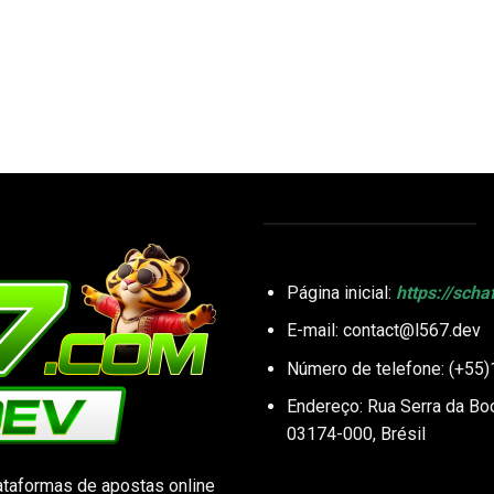
Página inicial:
https://sch
E-mail:
contact@l567.dev
Número de telefone: (+5
Endereço: Rua Serra da Boc
03174-000, Brésil
ataformas de apostas online