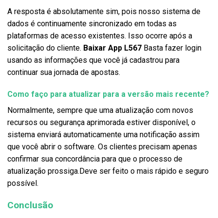
A resposta é absolutamente sim, pois nosso sistema de
dados é continuamente sincronizado em todas as
plataformas de acesso existentes. Isso ocorre após a
solicitação do cliente.
Baixar App L567
Basta fazer login
usando as informações que você já cadastrou para
continuar sua jornada de apostas.
Como faço para atualizar para a versão mais recente?
Normalmente, sempre que uma atualização com novos
recursos ou segurança aprimorada estiver disponível, o
sistema enviará automaticamente uma notificação assim
que você abrir o software. Os clientes precisam apenas
confirmar sua concordância para que o processo de
atualização prossiga.Deve ser feito o mais rápido e seguro
possível.
Conclusão