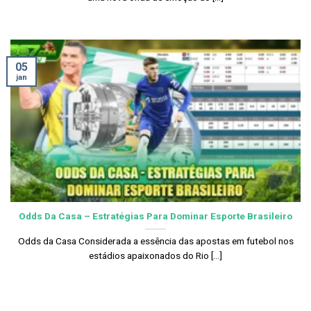
05
jan
Odds Da Casa – Estratégias Para Dominar Esporte Brasileiro
Odds da Casa Considerada a essência das apostas em futebol nos
estádios apaixonados do Rio [...]