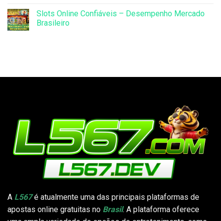
Galos
Nenhum
67
comentário
Slots Online Confiáveis – Desempenho Mercado
–
em
Uma
Slots
Brasileiro
Luta
Três
Clássica
Reinos
Nenhum
Na
–
comentário
Arena
Conquiste
em
Brasileira
Arena
Slots
Caça-
Online
Níqueis
Confiáveis
Brasileira
–
Desempenho
Mercado
Brasileiro
A
L567
é atualmente uma das principais plataformas de
apostas online gratuitas no
Brasil
. A plataforma oferece