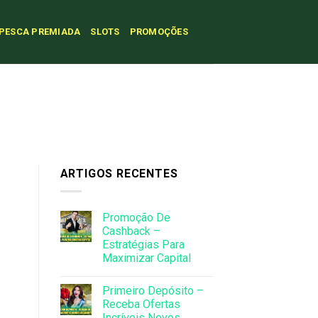
PESCA PREMIADA
SLOTS
PROMOÇÕES
ARTIGOS RECENTES
Promoção De
Cashback –
Estratégias Para
Maximizar Capital
Nenhum
comentário
Primeiro Depósito –
em
Promoção
Receba Ofertas
De
Incríveis Novos