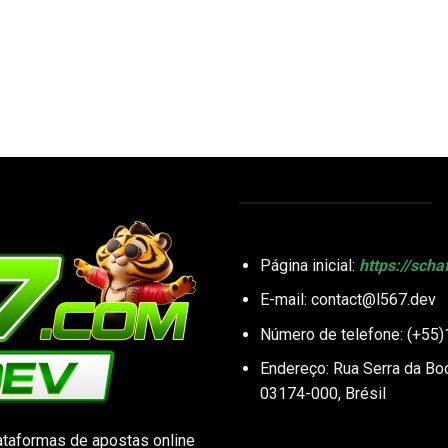
Página inicial:
https://sch
E-mail:
contact@l567.dev
Número de telefone: (+5
Endereço: Rua Serra da Boc
03174-000, Brésil
ataformas de apostas online