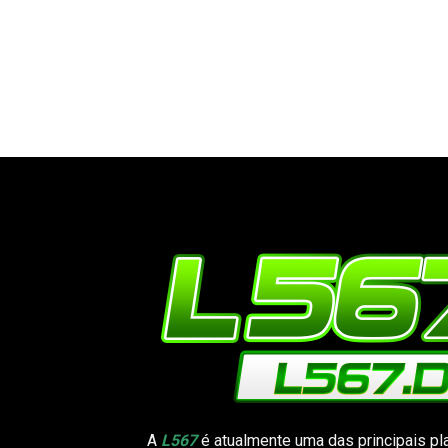
A
L567
é atualmente uma das principais pl