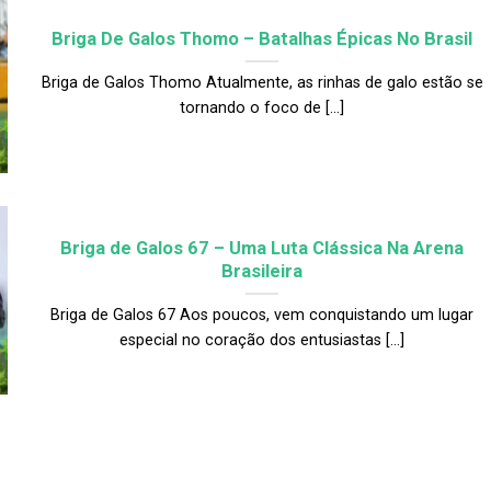
Briga De Galos Thomo – Batalhas Épicas No Brasil
Briga de Galos Thomo Atualmente, as rinhas de galo estão se
tornando o foco de [...]
Briga de Galos 67 – Uma Luta Clássica Na Arena
Brasileira
Briga de Galos 67 Aos poucos, vem conquistando um lugar
especial no coração dos entusiastas [...]