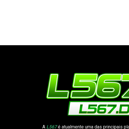
A
L567
é atualmente uma das principais pl