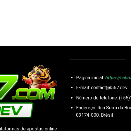
Página inicial:
https://sch
E-mail:
contact@l567.dev
Número de telefone: (+5
Endereço: Rua Serra da Boc
03174-000, Brésil
ataformas de apostas online