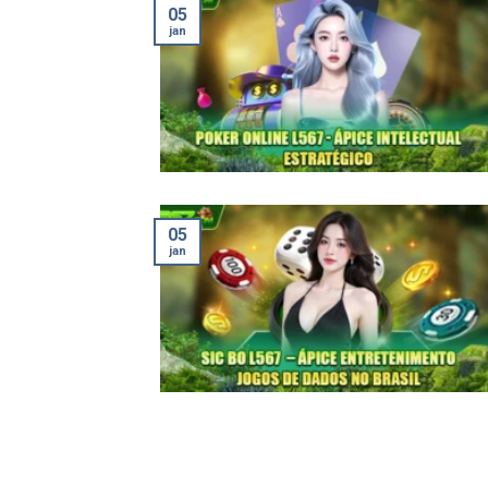
05
jan
05
jan