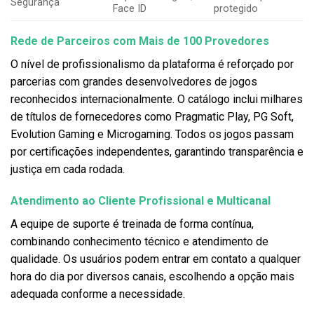
Segurança
Face ID
protegido
Rede de Parceiros com Mais de 100 Provedores
O nível de profissionalismo da plataforma é reforçado por
parcerias com grandes desenvolvedores de jogos
reconhecidos internacionalmente. O catálogo inclui milhares
de títulos de fornecedores como Pragmatic Play, PG Soft,
Evolution Gaming e Microgaming. Todos os jogos passam
por certificações independentes, garantindo transparência e
justiça em cada rodada.
Atendimento ao Cliente Profissional e Multicanal
A equipe de suporte é treinada de forma contínua,
combinando conhecimento técnico e atendimento de
qualidade. Os usuários podem entrar em contato a qualquer
hora do dia por diversos canais, escolhendo a opção mais
adequada conforme a necessidade.