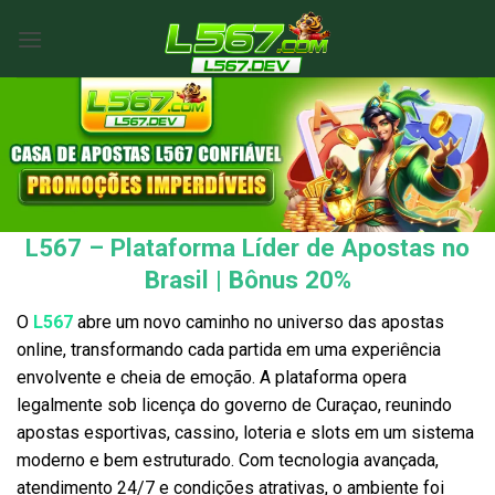
Skip
to
content
L567 – Plataforma Líder de Apostas no
Brasil | Bônus 20%
O
L567
abre um novo caminho no universo das apostas
online, transformando cada partida em uma experiência
envolvente e cheia de emoção. A plataforma opera
legalmente sob licença do governo de Curaçao, reunindo
apostas esportivas, cassino, loteria e slots em um sistema
moderno e bem estruturado. Com tecnologia avançada,
atendimento 24/7 e condições atrativas, o ambiente foi