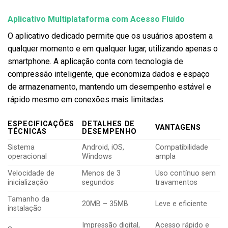
Aplicativo Multiplataforma com Acesso Fluido
O aplicativo dedicado permite que os usuários apostem a
qualquer momento e em qualquer lugar, utilizando apenas o
smartphone. A aplicação conta com tecnologia de
compressão inteligente, que economiza dados e espaço
de armazenamento, mantendo um desempenho estável e
rápido mesmo em conexões mais limitadas.
ESPECIFICAÇÕES
DETALHES DE
VANTAGENS
TÉCNICAS
DESEMPENHO
Sistema
Android, iOS,
Compatibilidade
operacional
Windows
ampla
Velocidade de
Menos de 3
Uso contínuo sem
inicialização
segundos
travamentos
Tamanho da
20MB – 35MB
Leve e eficiente
instalação
Impressão digital,
Acesso rápido e