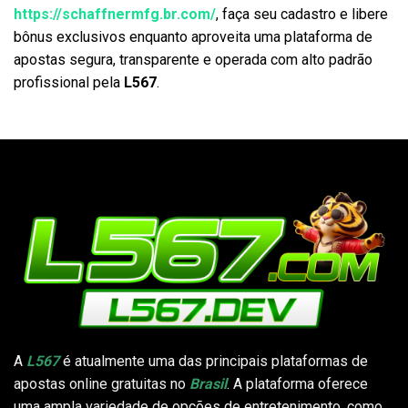
https://schaffnermfg.br.com/
, faça seu cadastro e libere
bônus exclusivos enquanto aproveita uma plataforma de
apostas segura, transparente e operada com alto padrão
profissional pela
L567
.
A
L567
é atualmente uma das principais plataformas de
apostas online gratuitas no
Brasil
. A plataforma oferece
uma ampla variedade de opções de entretenimento, como