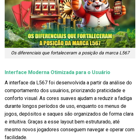
Os diferenciais que fortaleceram a posição da marca L567
Interface Moderna Otimizada para o Usuário
A interface da L567 foi desenvolvida a partir da análise do
comportamento dos usuários, priorizando praticidade e
conforto visual. As cores suaves ajudam a reduzir a fadiga
durante longos períodos de uso, enquanto os menus de
jogos, depósitos e saques são organizados de forma clara
e intuitiva. Graças a esse layout bem estruturado, até
mesmo novos jogadores conseguem navegar e operar com
facilidade.