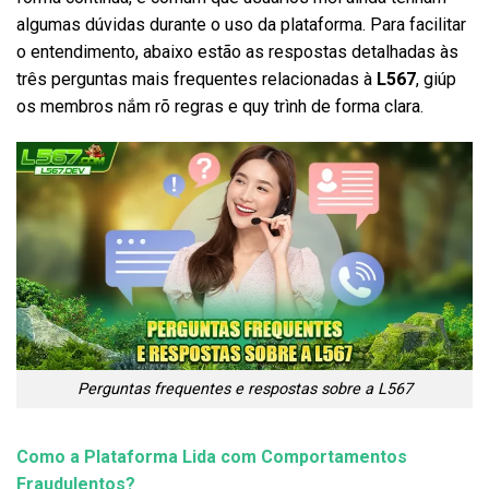
algumas dúvidas durante o uso da plataforma. Para facilitar
o entendimento, abaixo estão as respostas detalhadas às
três perguntas mais frequentes relacionadas à
L567
, giúp
os membros nắm rõ regras e quy trình de forma clara.
Perguntas frequentes e respostas sobre a L567
Como a Plataforma Lida com Comportamentos
Fraudulentos?