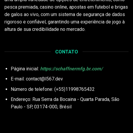
pesca premiada, casino online, apostas em futebol e brigas
de galos ao vivo, com um sistema de segurança de dados
rigoroso e confiável, garantindo uma experiência de jogo à
altura de sua credibilidade no mercado.
CONTATO
Página inicial:
https://schaffnermfg.br.com/
E-mail:
contact@l567.dev
Número de telefone: (+55)11998765432
Endereço: Rua Serra da Bocaina - Quarta Parada, São
Paulo - SP, 03174-000, Brésil