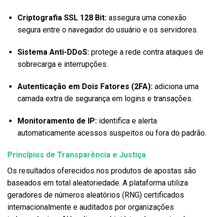
Criptografia SSL 128 Bit:
assegura uma conexão
segura entre o navegador do usuário e os servidores.
Sistema Anti-DDoS:
protege a rede contra ataques de
sobrecarga e interrupções.
Autenticação em Dois Fatores (2FA):
adiciona uma
camada extra de segurança em logins e transações.
Monitoramento de IP:
identifica e alerta
automaticamente acessos suspeitos ou fora do padrão.
Princípios de Transparência e Justiça
Os resultados oferecidos nos produtos de apostas são
baseados em total aleatoriedade. A plataforma utiliza
geradores de números aleatórios (RNG) certificados
internacionalmente e auditados por organizações