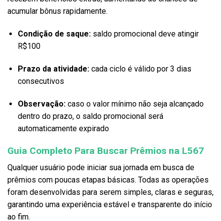
acumular bônus rapidamente.
Condição de saque:
saldo promocional deve atingir
R$100
Prazo da atividade:
cada ciclo é válido por 3 dias
consecutivos
Observação:
caso o valor mínimo não seja alcançado
dentro do prazo, o saldo promocional será
automaticamente expirado
Guia Completo Para Buscar Prêmios na L567
Qualquer usuário pode iniciar sua jornada em busca de
prêmios com poucas etapas básicas. Todas as operações
foram desenvolvidas para serem simples, claras e seguras,
garantindo uma experiência estável e transparente do início
ao fim.