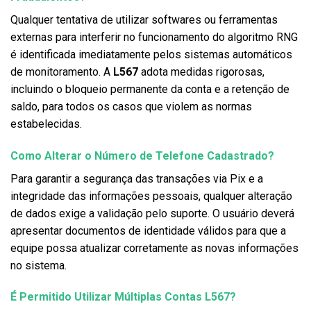
Qualquer tentativa de utilizar softwares ou ferramentas
externas para interferir no funcionamento do algoritmo RNG
é identificada imediatamente pelos sistemas automáticos
de monitoramento. A
L567
adota medidas rigorosas,
incluindo o bloqueio permanente da conta e a retenção de
saldo, para todos os casos que violem as normas
estabelecidas.
Como Alterar o Número de Telefone Cadastrado?
Para garantir a segurança das transações via Pix e a
integridade das informações pessoais, qualquer alteração
de dados exige a validação pelo suporte. O usuário deverá
apresentar documentos de identidade válidos para que a
equipe possa atualizar corretamente as novas informações
no sistema.
É Permitido Utilizar Múltiplas Contas L567?